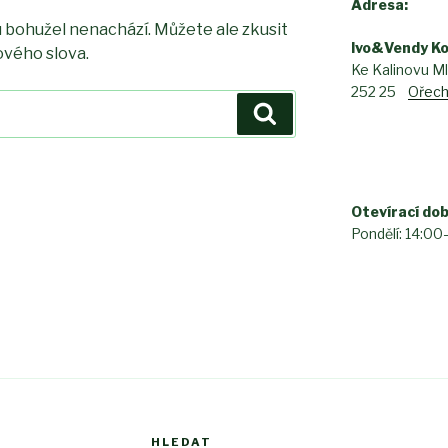
Adresa:
bohužel nenachází. Můžete ale zkusit
Ivo&Vendy Ko
ového slova.
Ke Kalinovu M
252 25
Ořec
Hledání
Otevírací do
Pondělí: 14:00
HLEDAT