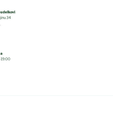
udelkovi
lýnu 34
h
ba
–19:00