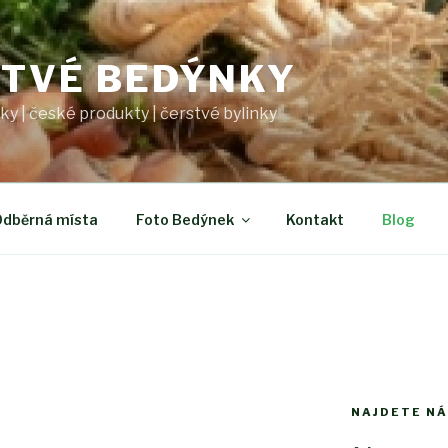
TVÉ BEDÝNKY
y | české produkty | čerstvé bylinky
dběrná místa
Foto Bedýnek
Kontakt
Blog
NAJDETE NÁ